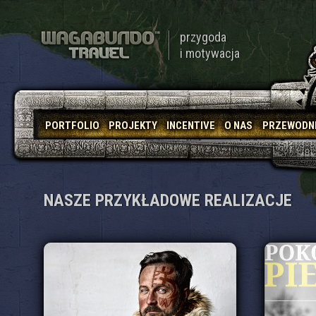
przygoda
i motywacja
PORTFOLIO
PROJEKTY
INCENTIVE
O NAS
PRZEWODN
NASZE PRZYKŁADOWE REALIZACJE