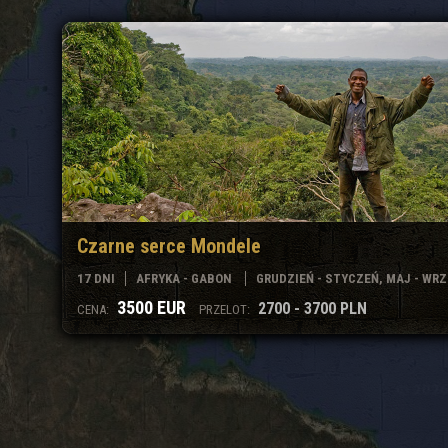
Czarne serce Mondele
17 DNI
AFRYKA - GABON
GRUDZIEŃ - STYCZEŃ, MAJ - WRZES
3500 EUR
2700 - 3700 PLN
CENA:
PRZELOT: