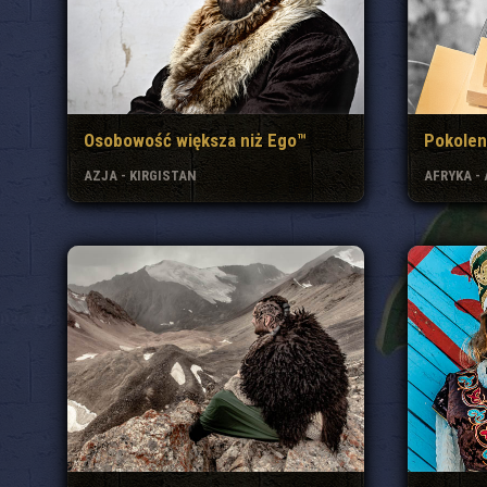
Osobowość większa niż Ego™
Pokolen
AZJA - KIRGISTAN
AFRYKA -