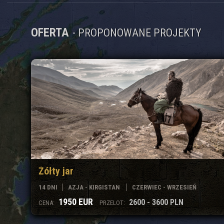
OFERTA
- PROPONOWANE PROJEKTY
Żółty jar
14 DNI
AZJA - KIRGISTAN
CZERWIEC - WRZESIEŃ
1950 EUR
2600 - 3600 PLN
CENA:
PRZELOT: