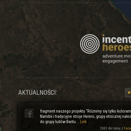
AKTUALNOŚCI:
W
fragment naszego projektu "Różnimy się tylko koloram
Namibii i tradycyjne stroje Herero, grupy etnicznej nale
do grupy ludów Bantu ...
Link
2633 dni temu z
Face