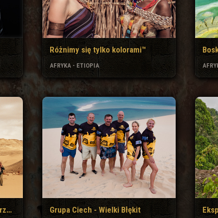
Różnimy się tylko kolorami™
Bos
AFRYKA - ETIOPIA
AFRYK
Grupa WDDW - Extremewalk przez Afryke
Grupa Ciech - Wielki Błękit
Eks