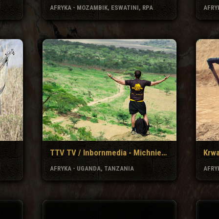
AFRYKA - MOZAMBIK, ESWATINI, RPA
AFRY
TTV TV / Inbornmedia - Michniewicz. Inny świat.
Krw
AFRYKA - UGANDA, TANZANIA
AFRYK