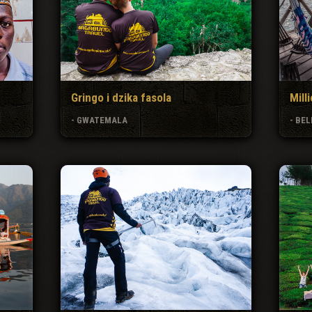
Gringo i dzika fasola
Mill
- GWATEMALA
- BEL
Gra o tron
Kawa
EUROPA - ISLANDIA
AZJA 