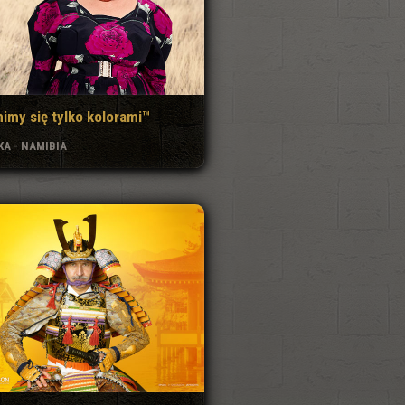
imy się tylko kolorami™
KA - NAMIBIA