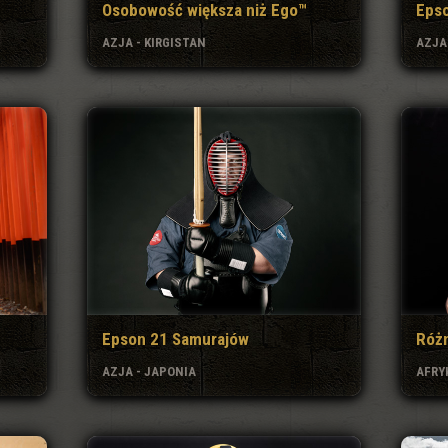
Osobowość większa niż Ego™
Eps
AZJA - KIRGISTAN
AZJA
Epson 21 Samurajów
Różn
AZJA - JAPONIA
AFRYK