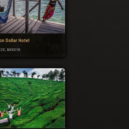
ion Dollar Hotel
IZE, MEKSYK
 czy herbata?
- INDIE