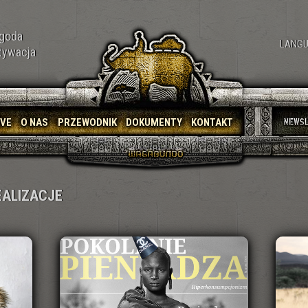
goda
LANGU
tywacja
IVE
O NAS
PRZEWODNIK
DOKUMENTY
KONTAKT
EALIZACJE