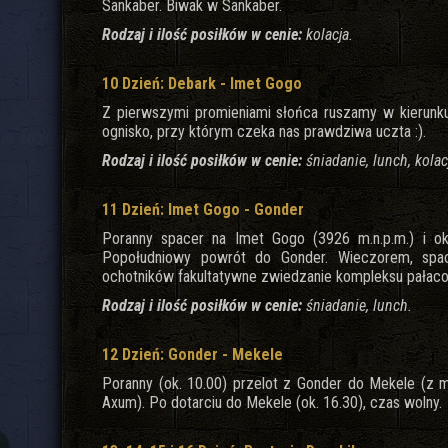
Sankaber. Biwak w Sankaber.
Rodzaj i ilość posiłków w cenie:
kolacja.
10 Dzień: Debark - Imet Gogo
Z pierwszymi promieniami słońca ruszamy w kierun
ognisko, przy którym czeka nas prawdziwa uczta :).
Rodzaj i ilość posiłków w cenie:
śniadanie, lunch, kolac
11 Dzień: Imet Gogo - Gonder
Poranny spacer na Imet Gogo (3926 m.n.p.m.) i oko
Popołudniowy powrót do Gonder. Wieczorem, spa
ochotników fakultatywne zwiedzanie kompleksu pałac
Rodzaj i ilość posiłków w cenie:
śniadanie, lunch.
12 Dzień: Gonder - Mekele
Poranny (ok. 10.00) przelot z Gonder do Mekele (z
Axum). Po dotarciu do Mekele (ok. 16.30), czas wolny.