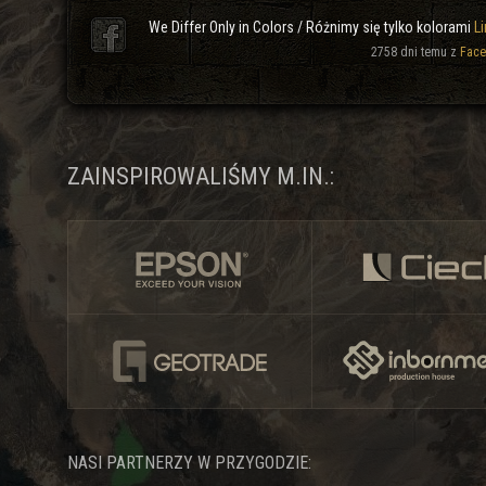
We Differ Only in Colors / Różnimy się tylko kolorami
Li
2758 dni temu z
Face
ZAINSPIROWALIŚMY M.IN.:
NASI PARTNERZY W PRZYGODZIE: