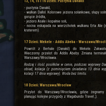
13, 14, 15 i 16 Dzień: Pustynia Danakil
- pustynia Danakil,
- wulkan Dallol. Kolorowe jeziora solankowe, słupy so
gorące źródła,
- jezioro Asale i kopalnie soli,
- nocna eskapada na wierzchołek wulkanu Erta Ale 
kraterem).
17 Dzień: Mekele - Addis Abeba - Warszawa/Wroc
Powrót z Berhale (Danakil) do Mekele. Zakwate
Wieczorny przelot do Addis Abeby. Zmiana terminal
Warszawy/Wrocławia.
Rodzaj i ilość posiłków w cenie, podczas wyprawy Dana
obiad, kolacja (z pominięciem śniadania 13 dnia wy
kolacji 17 dnia wyprawy). Woda bez limitu.
18 Dzień: Warszawa/Wrocław
Przylot do Warszawy/Wrocławia, gdzie żegnamy
planując kolejne przygody z Wagabundo Travel ;).