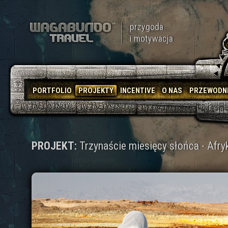
przygoda
i motywacja
PORTFOLIO
PROJEKTY
INCENTIVE
O NAS
PRZEWODN
PROJEKT:
Trzynaście miesięcy słońca - Afryk