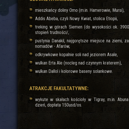
mieszkańcy doliny Omo (m.in. Hamerowie, Mursi),
Addis Abeba, czyli Nowy Kwiat, stolica Etiopii,
treking w górach Siemen (do wysokości ok. 3900 
stopień trudności/,
pustynia Danakil, najgorętsze miejsce na ziemi, 
nomadów - Afarów,
odkrywkowe kopalnie soli nad jeziorem Asale,
wulkan Erta Ale (nocleg nad czynnym kraterem),
wulkan Dallol i kolorowe baseny solankowe.
ATRAKCJE FAKULTATYWNE:
wykute w skałach kościoły w Tigray, m.in. Abun
dzień, dopłata 150usd/os.