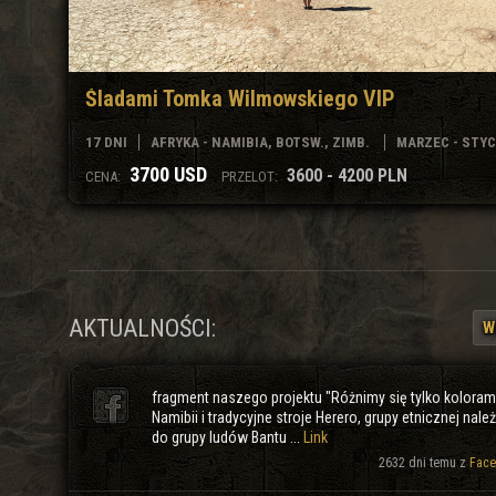
Śladami Tomka Wilmowskiego VIP
17 DNI
AFRYKA - NAMIBIA, BOTSW., ZIMB.
MARZEC - STY
3700 USD
3600 - 4200 PLN
CENA:
PRZELOT:
AKTUALNOŚCI:
W
fragment naszego projektu "Różnimy się tylko koloram
Namibii i tradycyjne stroje Herero, grupy etnicznej nale
do grupy ludów Bantu ...
Link
2632 dni temu z
Face