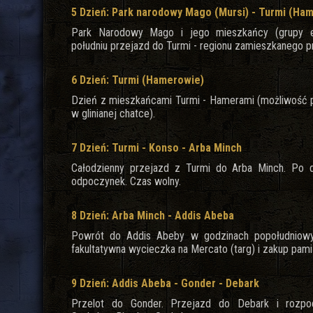
5 Dzień: Park narodowy Mago (Mursi) - Turmi (Ha
Park Narodowy Mago i jego mieszkańcy (grupy e
południu przejazd do Turmi - regionu zamieszkanego 
6 Dzień: Turmi (Hamerowie)
Dzień z mieszkańcami Turmi - Hamerami (możliwość p
w glinianej chatce).
7 Dzień: Turmi - Konso - Arba Minch
Całodzienny przejazd z Turmi do Arba Minch. Po d
odpoczynek. Czas wolny.
8 Dzień: Arba Minch - Addis Abeba
Powrót do Addis Abeby w godzinach popołudniowy
fakultatywna wycieczka na Mercato (targ) i zakup pami
9 Dzień: Addis Abeba - Gonder - Debark
Przelot do Gonder. Przejazd do Debark i rozpo