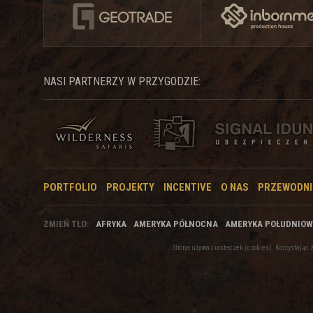
NASI PARTNERZY W PRZYGODZIE:
PORTFOLIO
PROJEKTY
INCENTIVE
O NAS
PRZEWODNI
ZMIEŃ TŁO:
AFRYKA
AMERYKA PÓŁNOCNA
AMERYKA POŁUDNIO
Strona używa ciasteczek (cookies). Korzystają