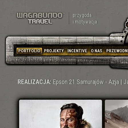
przygoda
i motywacja
PORTFOLIO
PROJEKTY
INCENTIVE
O NAS
PRZEWODN
REALIZACJA:
Epson 21 Samurajów - Azja | J