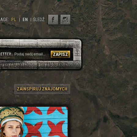
AGE:
PL
|
EN
|
ŚLEDŹ:
ZAPISZ
ZAINSPIRUJ ZNAJOMYCH